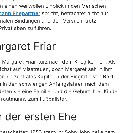
 einen wertvollen Einblick in den Menschen
mann Ehepartner
spricht, betrachtet nicht nur
onalen Bindungen und den Versuch, trotz
Privatleben zu führen.
rgaret Friar
u Margaret Friar kurz nach dem Krieg kennen. Als
ächst auf Misstrauen, doch Margaret sah in ihm
r ein zentrales Kapitel in der Biografie von
Bert
hm in den schwierigen Anfangsjahren nach dem
ten sie eine Familie, und die Geburt ihrer Kinder
 Trautmanns zum Fußballstar.
n der ersten Ehe
berschattet: 1956 starb ihr Sohn John bei einem