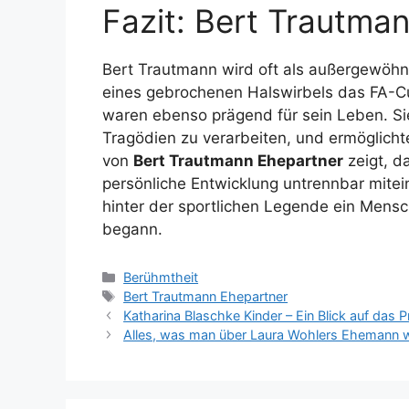
Fazit: Bert Trautma
Bert Trautmann wird oft als außergewöhnli
eines gebrochenen Halswirbels das FA-Cu
waren ebenso prägend für sein Leben. Sie
Tragödien zu verarbeiten, und ermöglichte
von
Bert Trautmann Ehepartner
zeigt, d
persönliche Entwicklung untrennbar mitei
hinter der sportlichen Legende ein Mensch
begann.
Categories
Berühmtheit
Tags
Bert Trautmann Ehepartner
Katharina Blaschke Kinder – Ein Blick auf das P
Alles, was man über Laura Wohlers Ehemann 