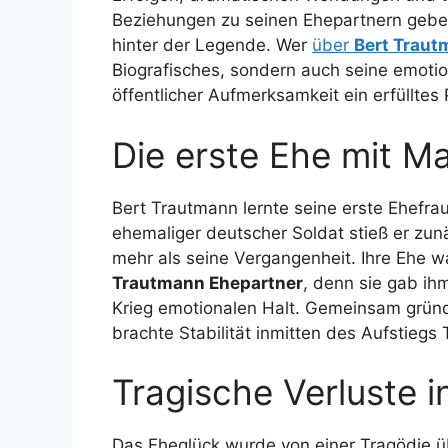
Beziehungen zu seinen Ehepartnern geben
hinter der Legende. Wer
über
Bert Traut
Biografisches, sondern auch seine emoti
öffentlicher Aufmerksamkeit ein erfülltes 
Die erste Ehe mit Ma
Bert Trautmann lernte seine erste Ehefra
ehemaliger deutscher Soldat stieß er zun
mehr als seine Vergangenheit. Ihre Ehe wa
Trautmann Ehepartner
, denn sie gab i
Krieg emotionalen Halt. Gemeinsam gründe
brachte Stabilität inmitten des Aufstiegs
Tragische Verluste i
Das Eheglück wurde von einer Tragödie ü