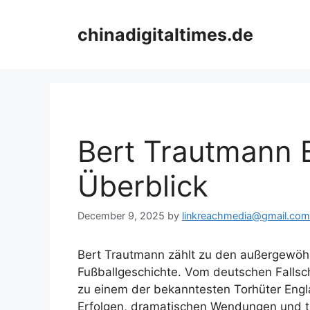
Skip
to
chinadigitaltimes.de
content
Bert Trautmann E
Überblick
December 9, 2025
by
linkreachmedia@gmail.com
Bert Trautmann zählt zu den außergewöhn
Fußballgeschichte. Vom deutschen Fallsch
zu einem der bekanntesten Torhüter Engl
Erfolgen, dramatischen Wendungen und ti