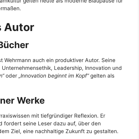
mkultur gelten heute als moderne Blaupause für
hermaßen.
 Autor
 Bücher
st Wehrmann auch ein produktiver Autor. Seine
 Unternehmensethik, Leadership, Innovation und
n“
oder
„Innovation beginnt im Kopf“
gelten als
iner Werke
axiswissen mit tiefgründiger Reflexion. Er
d fordert seine Leser dazu auf, über den
em Ziel, eine nachhaltige Zukunft zu gestalten.