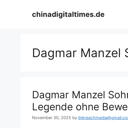
Skip
to
chinadigitaltimes.de
content
Dagmar Manzel 
Dagmar Manzel Sohn
Legende ohne Bewe
November 30, 2025
by
linkreachmedia@gmail.c