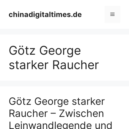
Skip
to
chinadigitaltimes.de
Menu
content
Götz George
starker Raucher
Götz George starker
Raucher – Zwischen
Leinwandlegende und