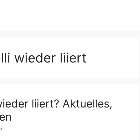
lli wieder liiert
wieder liiert? Aktuelles,
ben
m