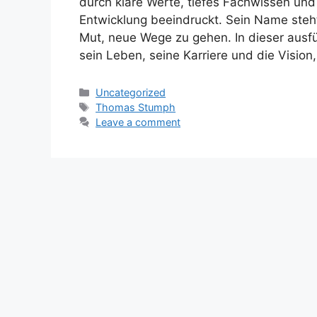
durch klare Werte, tiefes Fachwissen un
Entwicklung beeindruckt. Sein Name steht 
Mut, neue Wege zu gehen. In dieser ausfü
sein Leben, seine Karriere und die Vision
Categories
Uncategorized
Tags
Thomas Stumph
Leave a comment