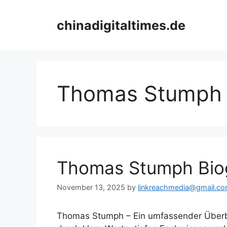
Skip
to
chinadigitaltimes.de
content
Thomas Stumph
Thomas Stumph Biog
November 13, 2025
by
linkreachmedia@gmail.c
Thomas Stumph – Ein umfassender Überbli