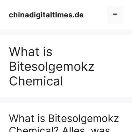
Skip
to
chinadigitaltimes.de
Menu
content
What is
Bitesolgemokz
Chemical
What is Bitesolgemokz
Chemical? Alles, was